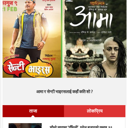
आमा र सेन्टी भाइरसलाई कहाँ कति शो ?
ताजा
लोकप्रिय
चौथो सातामा ‘गौँथली’, घरेलु बजारको कमाइ १६