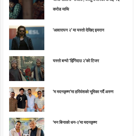
करोड माथि
‘आवारापन २’ मा यस्तो देखिए इमरान
यस्तो बन्यो ‘झिँगेदाउ २’को टिजर
‘म मदनकृष्ण’मा हरिवंशको भूमिका गर्दै अरुण
‘मन बिनाको धन-२’मा मदनकृष्ण