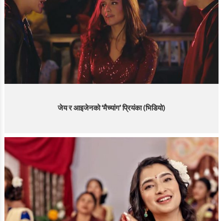
जेय र आइजेनको ‘मैच्यांग’ प्रियंका (भिडियो)