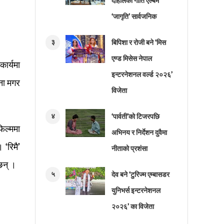
दाहालको गीति एल्बम
‘जागृति’ सार्वजनिक
३
बिपिशा र रोजी बने ‘मिस
एण्ड मिसेस नेपाल
कार्यमा
इन्टरनेशनल वर्ल्ड २०२६’
ाना मगर
विजेता
४
‘पार्वती’को टिजरपछि
फिल्ममा
अभिनय र निर्देशन दुवैमा
 ‘रिमै’
नीताको प्रशंसा
छन् ।
५
देव बने ‘टुरिज्म एम्बासडर
युनिभर्स इन्टरनेशनल
२०२६’ का विजेता