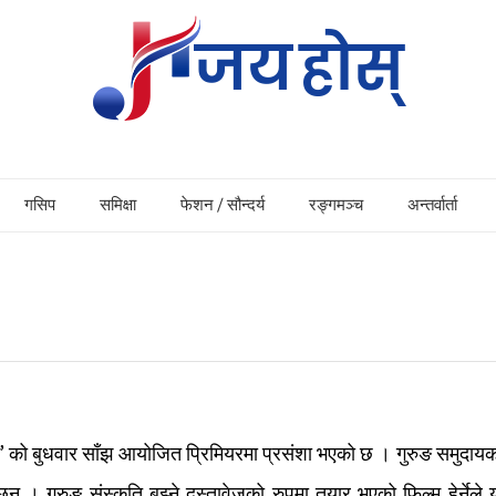
गसिप
समिक्षा
फेशन / सौन्दर्य
रङ्गमञ्च
अन्तर्वार्ता
िमै’ को बुधवार साँझ आयोजित प्रिमियरमा प्रसंशा भएको छ । गुरुङ समुदाय
न् । गुरुङ संस्कृति बुझ्ने दस्तावेजको रुपमा तयार भएको फिल्म हेर्नेल