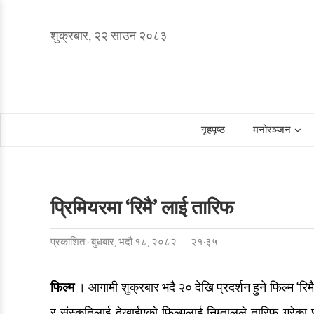
शुक्रबार, २२ साउन २०८३
गृहपृष्ठ
मनोरञ्जन
प्रिमियरमा ‘रिमै’ लाई तारिफ
प्रकाशित : बुधबार, भदौ १८, २०८२
२१:३५
फिल्म
। आगामी शुक्रबार भदै २० देखि प्रदर्शन हुने फिल्म ‘र
र संस्कृतिलाई देखाईएको फिल्मलाई निम्तालुले तारिफ गरेका छ