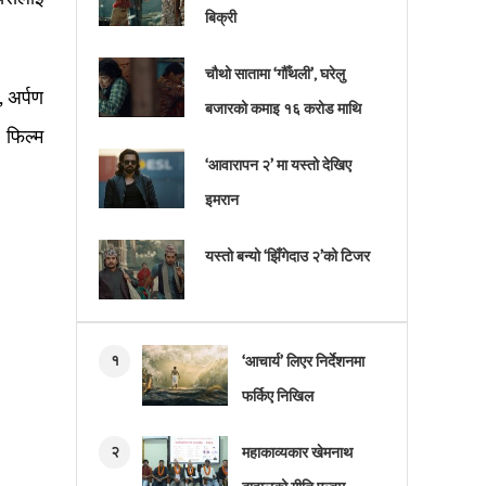
बिक्री
चौथो सातामा ‘गौँथली’, घरेलु
, अर्पण
बजारको कमाइ १६ करोड माथि
 फिल्म
‘आवारापन २’ मा यस्तो देखिए
इमरान
यस्तो बन्यो ‘झिँगेदाउ २’को टिजर
१
‘आचार्य’ लिएर निर्देशनमा
फर्किए निखिल
२
महाकाव्यकार खेमनाथ