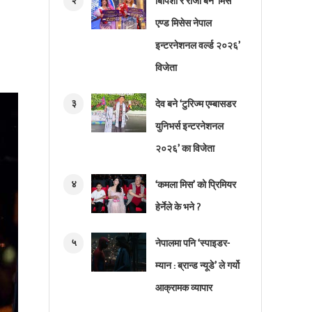
२
बिपिशा र रोजी बने ‘मिस
एण्ड मिसेस नेपाल
इन्टरनेशनल वर्ल्ड २०२६’
विजेता
३
देव बने ‘टुरिज्म एम्बासडर
युनिभर्स इन्टरनेशनल
२०२६’ का विजेता
४
‘कमला मिस’ को प्रिमियर
हेर्नेले के भने ?
५
नेपालमा पनि ‘स्पाइडर-
म्यान : ब्रान्ड न्यूडे’ ले गर्यो
आक्रामक व्यापार