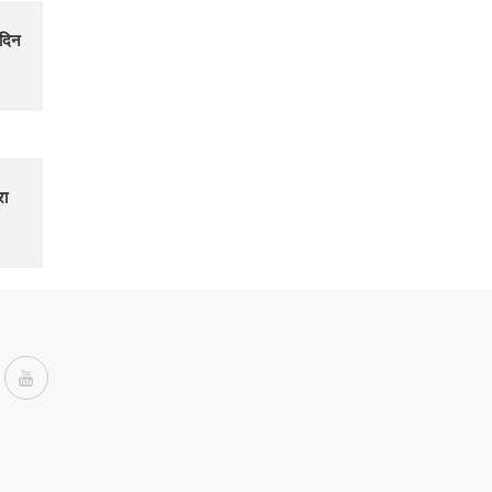
 दिन
रा