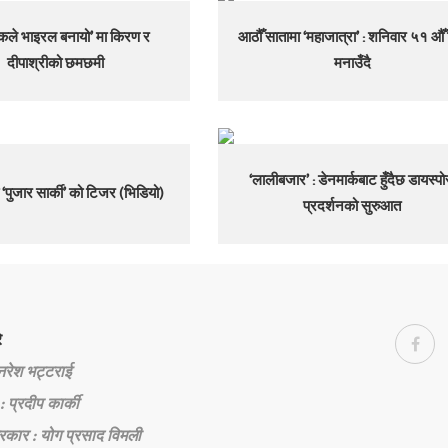
ले भाइरल बनायो’ मा किरण र
आठौँ सातामा ‘महाजात्रा’ : शनिवार ५१ औँ
दीपाश्रीको छमछमी
मनाउँदै
‘लालीबजार’ : डेनमार्कबाट हुँदैछ डायस्पो
ो ‘पुजार सार्की’ को टिजर (भिडियो)
प्रदर्शनको सुरुआत
े
 नरेश भट्टराई
: प्रदीप कार्की
रकार : योग प्रसाद विमली