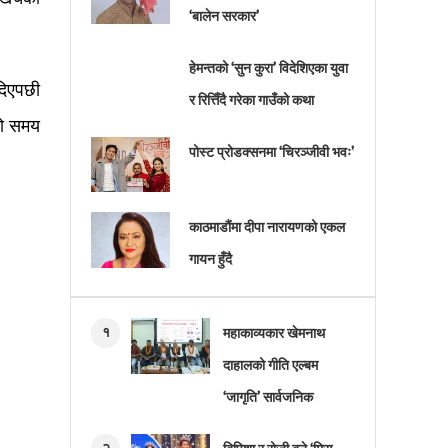
‘बालेन सरकार’
हेमन्तको ‘सुन कुरा’ विदेशिएका युवा
दिएपछी
र रित्तिँदै गरेका गाउँको कथा
्लो समय
पोस्ट प्रोडक्सनमा ‘चिरञ्जीवी भवः’
काठमाडौंमा दीपा नारायणको एकल
गायन हुँदै
१
महाकाव्यकार खेमनाथ
दाहालको गीति एल्बम
‘जागृति’ सार्वजनिक