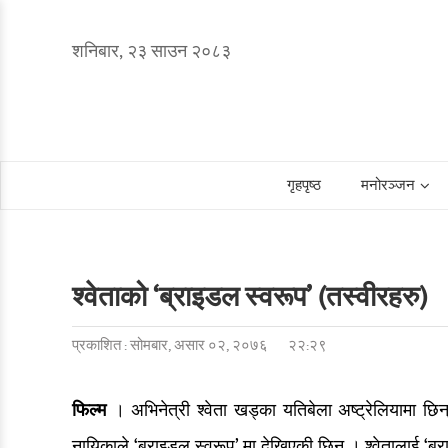
शनिबार, २३ साउन २०८३
गृहपृष्ठ
मनोरञ्जन
श्वेताको ‘ब्राइडल स्वरूप’ (तस्वीरहरु)
प्रकाशित : सोमबार, असार ०२, २०७६
२२:२९
फिल्म
। अभिनेत्री श्वेता खड्का यतिबेला अष्ट्रेलियामा छिन् 
नायिकाले ‘ब्राइडल स्वरूप’ मा देखिएकी छिन् । श्वेतालाई ‘ब्र