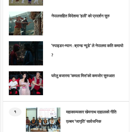
नेपालसहित विदेशमा ‘हली’ को प्रदर्शन सुरु
‘स्पाइडर-म्यान : ब्रान्ड न्यूडे’ ले नेपालमा कति कमायो
?
घरेलु बजारमा ‘कमला मिस’को कमजोर सुरुआत
१
महाकाव्यकार खेमनाथ दाहालको गीति
एल्बम ‘जागृति’ सार्वजनिक