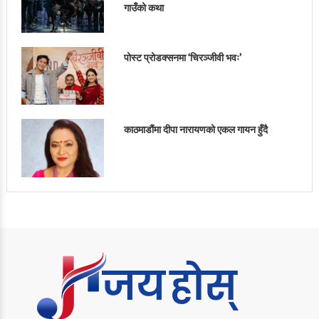
गाउँको कथा
पोस्ट प्रोडक्सनमा ‘चिरञ्जीवी भवः’
काठमाडौंमा दीपा नारायणको एकल गायन हुँदै