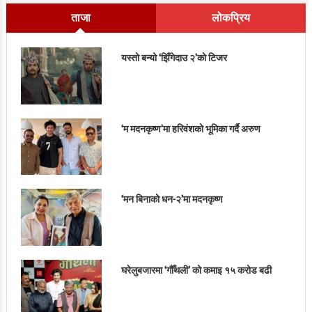
ताजा
लोकप्रिय
यस्तो बन्यो ‘झिँगेदाउ २’को टिजर
‘म मदनकृष्ण’मा हरिवंशको भूमिका गर्दै अरुण
‘मन बिनाको धन-२’मा मदनकृष्ण
घरेलुबजारमा ‘गौँथली’ को कमाइ १५ करोड बढी