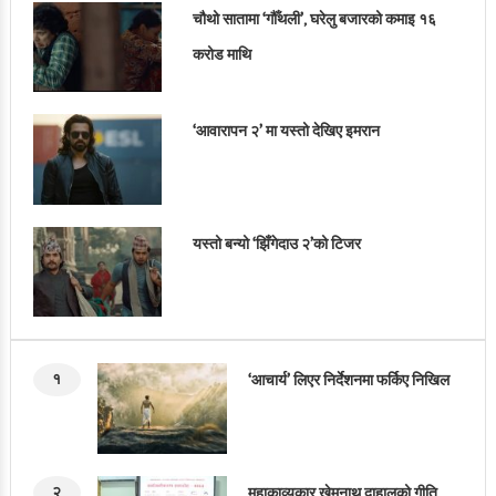
चौथो सातामा ‘गौँथली’, घरेलु बजारको कमाइ १६
करोड माथि
‘आवारापन २’ मा यस्तो देखिए इमरान
यस्तो बन्यो ‘झिँगेदाउ २’को टिजर
१
‘आचार्य’ लिएर निर्देशनमा फर्किए निखिल
२
महाकाव्यकार खेमनाथ दाहालको गीति