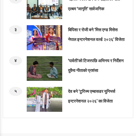
एल्बम ‘जागृति’ सार्वजनिक
३
बिपिशा र रोजी बने ‘मिस एण्ड मिसेस
नेपाल इन्टरनेशनल वर्ल्ड २०२६’ विजेता
४
‘पार्वती’को टिजरपछि अभिनय र निर्देशन
दुवैमा नीताको प्रशंसा
५
देव बने ‘टुरिज्म एम्बासडर युनिभर्स
इन्टरनेशनल २०२६’ का विजेता